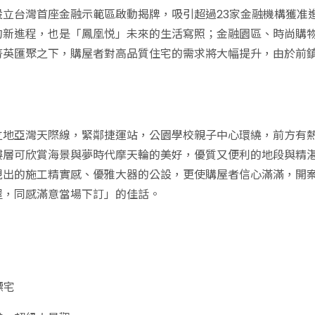
立台灣首座金融示範區啟動揭牌，吸引超過23家金融機構獲准進
的新進程，也是「鳳凰悦」未來的生活寫照；金融園區、時尚購
菁英匯聚之下，購屋者對高品質住宅的需求將大幅提升，由於前
立地亞灣天際線，緊鄰捷運站，公園學校親子中心環繞，前方有
樓層可欣賞海景與夢時代摩天輪的美好，優質又便利的地段與精
現出的施工精實感、優雅大器的公設，更使購屋者信心滿滿，開
屋，同感滿意當場下訂」的佳話。
標宅