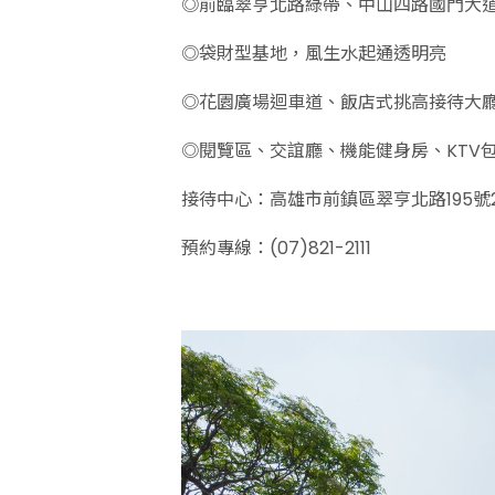
◎前臨翠亨北路綠帶、中山四路國門大
◎袋財型基地，風生水起通透明亮
◎花園廣場迴車道、飯店式挑高接待大
◎閱覽區、交誼廳、機能健身房、KTV
接待中心：高雄市前鎮區翠亨北路195號
預約專線：(07)821-2111