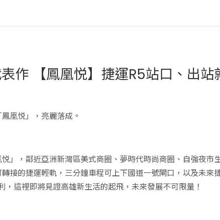
表作 【鳳凰悦】捷運R5站口、出站就
「鳳凰悦」，亮麗落成。
悦」，鄰近亞洲新灣區美式商圈、夢時代時尚商圈、自強夜市生
可轉接的捷運輕軌，三分鐘車程可上下國道一號閘口，以及未來捷
便利，這裡即將見證高雄新生活的起飛，未來發展不可限量！