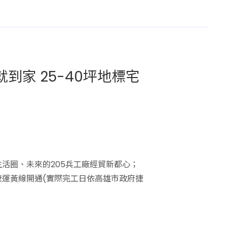
到家 25-40坪地標宅
活圈、未來的205兵工廠經貿新都心；
運黃線開通(實際完工日依高雄市政府捷