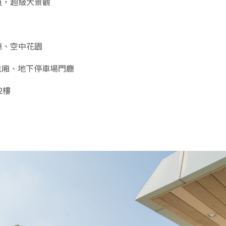
道，超級大景觀
廳、空中花園
包廂、地下停車場門廳
2樓