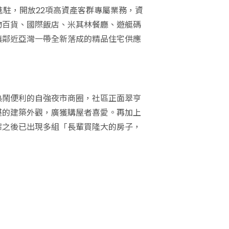
駐，開放22項高資產客群專屬業務，資
物百貨、國際飯店、米其林餐廳、遊艇碼
鎮鄰近亞灣一帶全新落成的精品住宅供應
熱鬧便利的自強夜市商圈，社區正面翠亨
湛的建築外觀，廣獲購屋者喜愛。再加上
案之後已出現多組「長輩買隆大的房子，