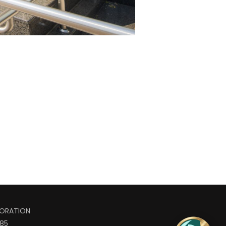
ORATION
685