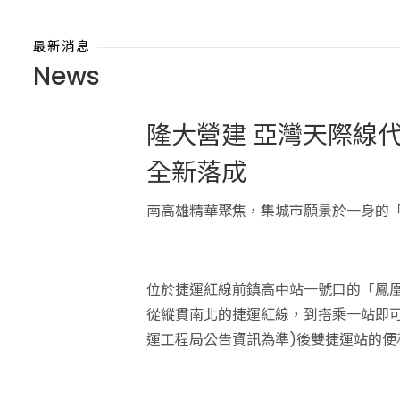
最新消息
News
隆大營建 亞灣天際線代
全新落成
南高雄精華聚焦，集城市願景於一身的
位於捷運紅線前鎮高中站一號口的「鳳凰
從縱貫南北的捷運紅線，到搭乘一站即
運工程局公告資訊為準)後雙捷運站的