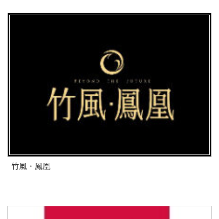
竹風．鳳凰