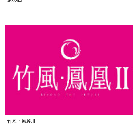
竹風．鳳凰 Ⅱ