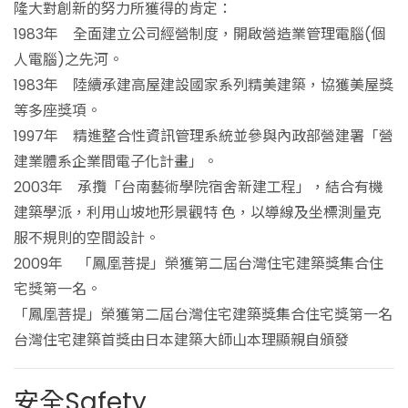
隆大對創新的努力所獲得的肯定：
1983年 全面建立公司經營制度，開啟營造業管理電腦(個
人電腦)之先河。
1983年 陸續承建高屋建設國家系列精美建築，協獲美屋獎
等多座獎項。
1997年 精進整合性資訊管理系統並參與內政部營建署「營
建業體系企業間電子化計畫」。
2003年 承攬「台南藝術學院宿舍新建工程」，結合有機
建築學派，利用山坡地形景觀特 色，以導線及坐標測量克
服不規則的空間設計。
2009年 「鳳凰菩提」榮獲第二屆台灣住宅建築獎集合住
宅獎第一名。
「鳳凰菩提」榮獲第二屆台灣住宅建築獎集合住宅獎第一名
台灣住宅建築首獎由日本建築大師山本理顯親自頒發
安全Safety