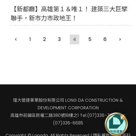
【新都廳】高雄第１＆唯１！ 建築三大巨擘
聯手，新市力市政地王！
<
1
2
3
4
5
6
>
隆大營建事業股份有限公司 LONG DA CONSTRUCTION &
DEVELOPMENT CORPORATION
高雄市前鎮區民權二路380號18樓之1
Tel:(07)336-7041 Fax:
(07)336-6685
Copyright © Longda. All Rights Reserved |
隱私權政策
|
嘉莘科