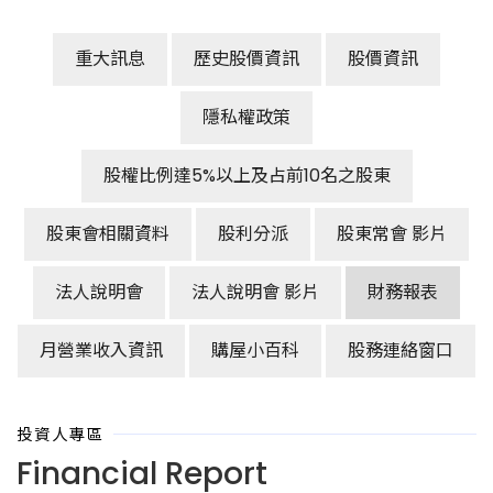
重大訊息
歷史股價資訊
股價資訊
隱私權政策
股權比例達5%以上及占前10名之股東
股東會相關資料
股利分派
股東常會 影片
法人說明會
法人說明會 影片
財務報表
月營業收入資訊
購屋小百科
股務連絡窗口
投資人專區
Financial Report