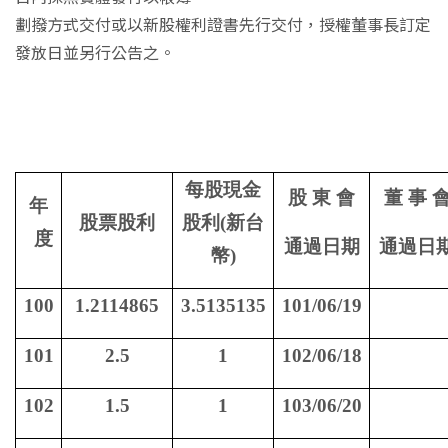
劃撥方式交付或以新股權利證書先行交付，授權董事長訂定
發放日並另行公告之。
每股現金
股 東 會
董 事 
年
股票股利
股利
(
新台
度
通過日期
通過日
幣
)
100
1.2114865
3.5135135
101/06/19
101
2.5
1
102/06/18
102
1.5
1
103/06/20