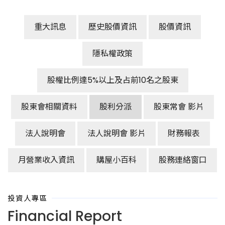
重大訊息
歷史股價資訊
股價資訊
隱私權政策
股權比例達5%以上及占前10名之股東
股東會相關資料
股利分派
股東常會 影片
法人說明會
法人說明會 影片
財務報表
月營業收入資訊
購屋小百科
股務連絡窗口
投資人專區
Financial Report