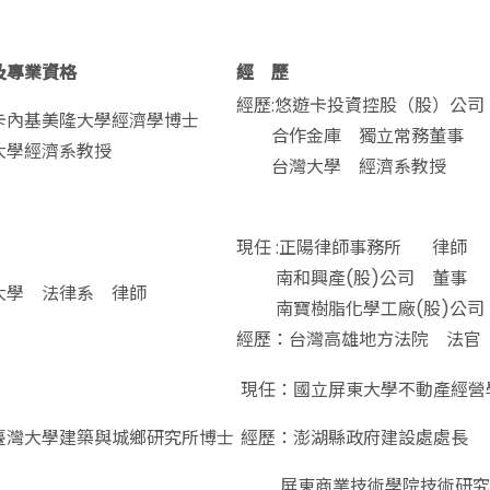
及專業資格
經 歷
經歷:悠遊卡投資控股（股）公司
卡內基美隆大學經濟學博士
合作金庫 獨立常務董事
大學經濟系教授
台灣大學 經濟系教授
現任 :正陽律師事務所 律師
南和興產(股)公司 董事
大學 法律系 律師
南寶樹脂化學工廠(股)公司
經歷：台灣高雄地方法院 法官
現任：國立屏東大學不動產經營
臺灣大學建築與城鄉研究所博士
經歷：澎湖縣政府建設處處長
屏東商業技術學院技術研究