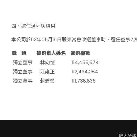
四、選任過程與結果
本公司於113年05月31日股東常會改選董事時，選任董事
職 稱
被選舉人姓名
當選權數
獨立董事
林向愷
114,455,574
獨立董事
江雍正
112,434,084
獨立董事
賴碧瑩
111,738,836
隆大營建事業