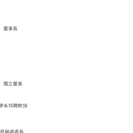
 董事長
 獨立董事
學系特聘教授
發展處處長