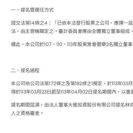
一、提名暨選任方式
證交法第14條之4：「已依本法發行股票之公司，應擇一
法，由主管機關定之。審計委員會應由全體獨立董事組成
據此，本公司於107、110、113年股東常會選舉3名獨立
二、提名過程
本公司依公司法第172條之及第192條之1規定，於113年
得於113年03月23日起至113年04月02日提名期間內
提名期間屆滿，由法人董事大進投資股份有限公司提名林向愷
人之資格審查。