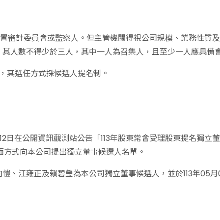
設置審計委員會或監察人。但主管機關得視公司規模、業務性質
，其人數不得少於三人，其中一人為召集人，且至少一人應具備
董事，其選任方式採候選人提名制。
03月12日在公開資訊觀測站公告「113年股東常會受理股東提名
，以書面方式向本公司提出獨立董事候選人名單。
、江雍正及賴碧瑩為本公司獨立董事候選人，並於113年05月0