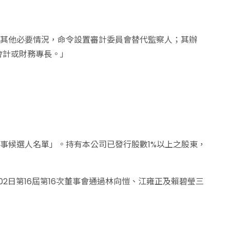
及其他必要情況，命令設置審計委員會替代監察人；其辦
會計或財務專長。」
獨立董事候選人名單」。持有本公司已發行股數1%以上之股東，
2日第16屆第16次董事會通過林向愷、江雍正及賴碧瑩三