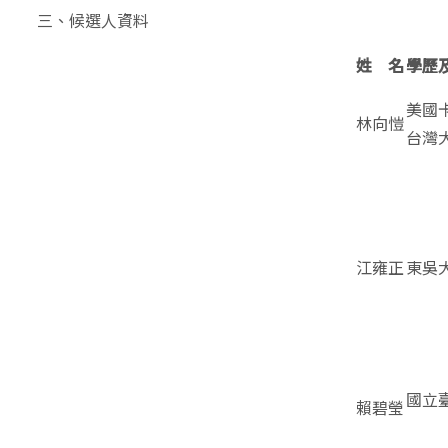
三、候選人資料
姓 名
學歷
美國
林向愷
台灣
江雍正
東吳
國立
賴碧瑩