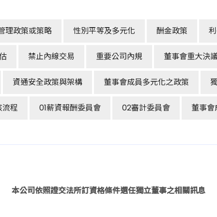
管理政策或策略
性別平等及多元化
酬金政策
利
估
禁止內線交易
重要公司內規
董事會重大決
資通安全政策與架構
董事會成員多元化之政策
核流程
01薪資報酬委員會
02審計委員會
董事會
本公司依照證交法所訂資格條件選任獨立董事之相關訊息