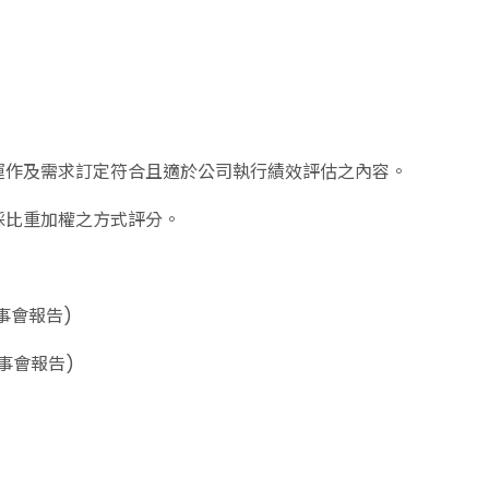
運作及需求訂定符合且適於公司執行績效評估之內容。
採比重加權之方式評分。
董事會報告)
董事會報告)