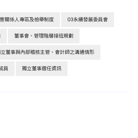
害關係人專區及檢舉制度
03永續發展委員會
議
董事會、管理階層接班規劃
獨立董事與內部稽核主管、會計師之溝通情形
成員
獨立董事選任資訊
：