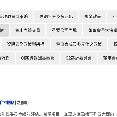
管理政策或策略
性別平等及多元化
酬金政策
利
估
禁止內線交易
重要公司內規
董事會重大決
資通安全政策與架構
董事會成員多元化之政策
核流程
01薪資報酬委員會
02審計委員會
董事會
(下載點)
之修訂。
功能性委員會績效評估之衡量項目，並至少應涵括下列五大面向