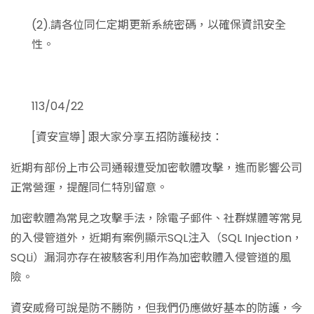
(2).請各位同仁定期更新系統密碼，以確保資訊安全
性。
113/04/22
[資安宣導] 跟大家分享五招防護秘技：
近期有部份上市公司通報遭受加密軟體攻擊，進而影響公司
正常營運，提醒同仁特別留意。
加密軟體為常見之攻擊手法，除電子郵件、社群媒體等常見
的入侵管道外，近期有案例顯示SQL注入（SQL Injection，
SQLi）漏洞亦存在被駭客利用作為加密軟體入侵管道的風
險。
資安威脅可說是防不勝防，但我們仍應做好基本的防護，今