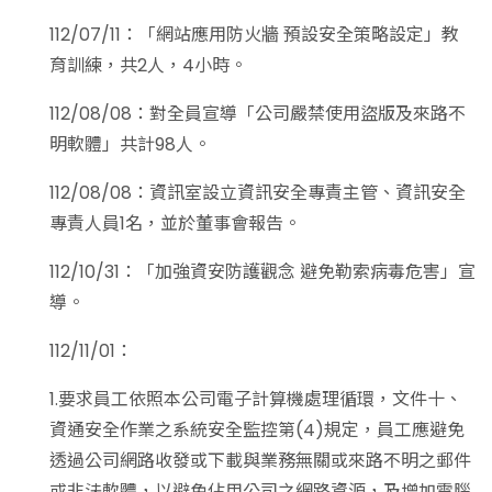
112/07/11：「網站應用防火牆 預設安全策略設定」教
育訓練，共2人，4小時。
112/08/08：對全員宣導「公司嚴禁使用盜版及來路不
明軟體」共計98人。
112/08/08：資訊室設立資訊安全專責主管、資訊安全
專責人員1名，並於董事會報告。
112/10/31：「加強資安防護觀念 避免勒索病毒危害」宣
導。
112/11/01：
1.要求員工依照本公司電子計算機處理循環，文件十、
資通安全作業之系統安全監控第(4)規定，員工應避免
透過公司網路收發或下載與業務無關或來路不明之郵件
或非法軟體，以避免佔用公司之網路資源，及增加電腦