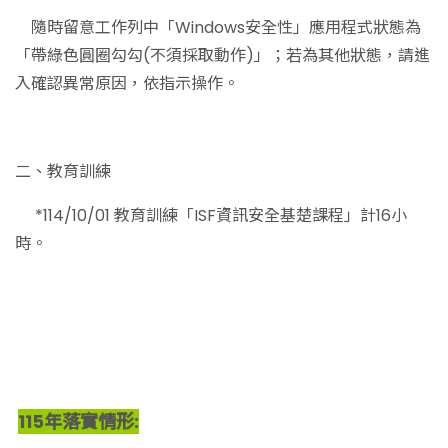
隨時留意工作列中「Windows安全性」應用程式狀態為
「帶綠色圓圈勾勾(不須採取動作)」；若為其他狀態，請進
入確認異常原因，依指示操作。
二、教育訓練
*114/10/01 教育訓練「ISF資訊安全基楚課程」計16小
時。
115年落實情形: