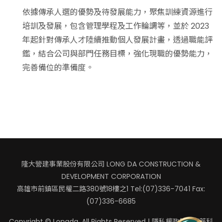
依據傳承人選的優勢及待發展能力，聚焦訓練資源進行
培訓及發展，包含管理學程及工作輪調等，並於 2023
年起針對傳承人才陸續推動個人發展計畫，透過職能評
鑑，結合公司與部門任務目標，強化現職的優勢能力，
完善備位的準備度。
隆大營建事業股份有限公司 LONG DA CONSTRUCTION &
DEVELOPMENT CORPORATION
高雄市前鎮區民權二路380號18樓之1
Tel:(07)336-7041 Fax:
(07)336-6685
Copyright © Longda. All Rights Reserved |
隱私權政策
|
嘉莘科