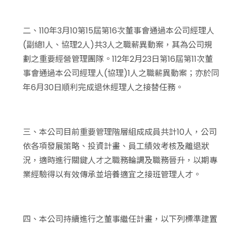
二、110年3月10第15屆第16次董事會通過本公司經理人
(副總1人、協理2人)共3人之職薪異動案，其為公司規
劃之重要經營管理團隊。112年2月23日第16屆第11次董
事會通過本公司經理人(協理)1人之職薪異動案；亦於同
年6月30日順利完成退休經理人之接替任務。
三、本公司目前重要管理階層組成成員共計10人，公司
依各項發展策略、投資計畫、員工績效考核及離退狀
況，適時進行關鍵人才之職務輪調及職務晉升，以期專
業經驗得以有效傳承並培養適宜之接班管理人才。
四、本公司持續進行之董事繼任計畫，以下列標準建置