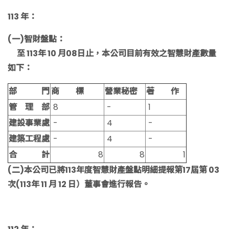
113 年：
(一)智財盤點：
至 113年 10 月08日止，本公司目前有效之智慧財產數量
如下：
部 門
商 標
營業秘密
著 作
管 理 部
8
-
1
建設事業處
-
4
-
建築工程處
-
4
-
合 計
8
8
1
(二)本公司已將113年度智慧財產盤點明細提報第17屆第 03
次(113年 11 月 12 日）董事會進行報告。