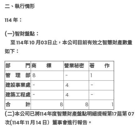
二、執行情形
114 年：
(一)智財盤點：
至 114年 10 月03日止，本公司目前有效之智慧財產數量
如下：
部 門
商 標
營業秘密
著 作
管 理 部
8
-
1
建設事業處
-
4
-
建築工程處
-
4
-
合 計
8
8
1
(二)本公司已將114年度智慧財產盤點明細提報第17屆第 07
次(114年 11 月 14 日）董事會進行報告。