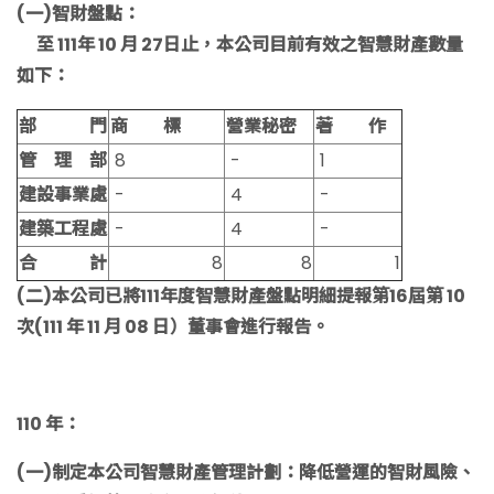
(一)智財盤點：
至 111年 10 月 27日止，本公司目前有效之智慧財產數量
如下：
部 門
商 標
營業秘密
著 作
管 理 部
8
-
1
建設事業處
-
4
-
建築工程處
-
4
-
合 計
8
8
1
(二)本公司已將111年度智慧財產盤點明細提報第16屆第 10
次(111 年 11 月 08 日）董事會進行報告。
110 年：
(一)制定本公司智慧財產管理計劃：降低營運的智財風險、