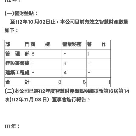
112 年：
(一)智財盤點：
至 112年 10 月02日止，本公司目前有效之智慧財產數量
如下：
部 門
商 標
營業秘密
著 作
管 理 部
8
-
1
建設事業處
-
4
-
建築工程處
-
4
-
合 計
8
8
1
(二)本公司已將112年度智慧財產盤點明細提報第16屆第 14
次(112年 11 月 08 日）董事會進行報告。
111 年：