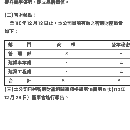
提升競爭優勢、建立品牌價值。
(二)智財盤點：
至 110年 12 月 13 日止，本公司目前有效之智慧財產數量
如下：
部 門
商 標
營業秘密
管 理 部
8
-
建設事業處
-
4
建築工程處
-
4
合 計
8
8
(三)本公司已將智慧財產相關事項提報第16屆第 5 次(110年
12 月 28 日）董事會進行報告。